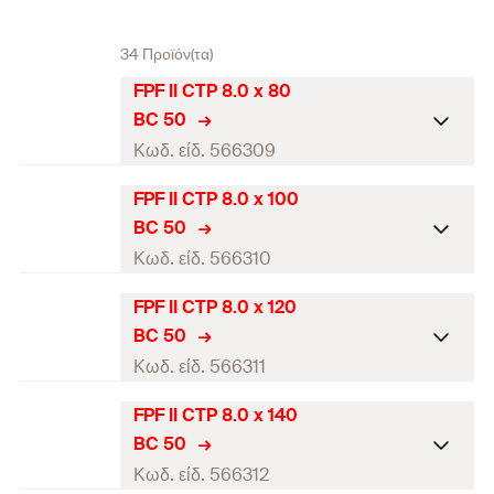
34 Προϊόν(τα)
FPF II CTP 8.0 x 80
BC 50
Κωδ. είδ. 566309
FPF II CTP 8.0 x 100
Πιστοποίηση ETA
BC 50
Διάμετρος
(
)
8
Κωδ. είδ. 566310
d
Μήκος
(
)
80
l
FPF II CTP 8.0 x 120
Πιστοποίηση ETA
BC 50
Μήκος σπειρώματος
(
)
60
L
G
Διάμετρος
(
)
8
Κωδ. είδ. 566311
d
Διάμετρος κεφαλιού
(
)
14,4
d
K
Μήκος
(
)
100
l
FPF II CTP 8.0 x 140
Πιστοποίηση ETA
Μύτη / Κλειδί
TX40
BC 50
Μήκος σπειρώματος
(
)
60
L
G
Διάμετρος
(
)
8
Κωδ. είδ. 566312
d
τεμάχια / συσκευασία
50