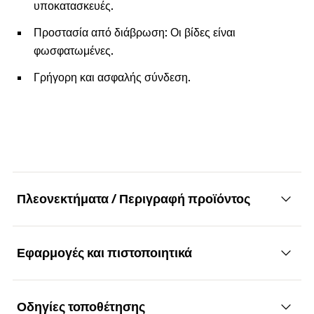
υποκατασκευές.
Προστασία από διάβρωση: Οι βίδες είναι
φωσφατωμένες.
Γρήγορη και ασφαλής σύνδεση.
Πλεονεκτήματα / Περιγραφή προϊόντος
Εφαρμογές και πιστοποιητικά
Αιχμηρή βίδα γυψοσανίδας με χοντρό
σπείρωμα και φρεζάτο κεφάλι με υποδοχή
σταυρός PH σε δεσμίδα
Οδηγίες τοποθέτησης