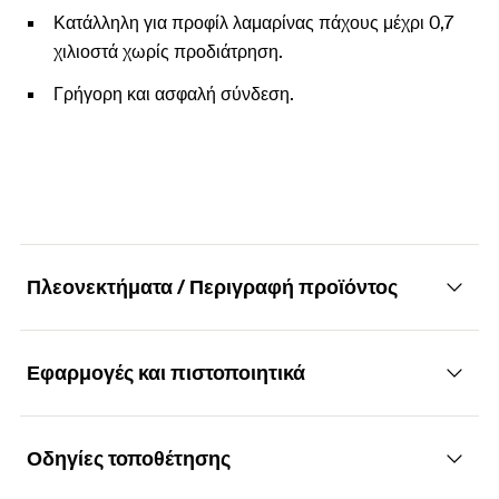
Κατάλληλη για προφίλ λαμαρίνας πάχους μέχρι 0,7
χιλιοστά χωρίς προδιάτρηση.
Γρήγορη και ασφαλή σύνδεση.
Πλεονεκτήματα / Περιγραφή προϊόντος
Εφαρμογές και πιστοποιητικά
Αιχμηρή βίδα γυψοσανίδας με λεπτό
σπείρωμα και φρεζάτο κεφάλι με υποδοχή
σταυρός PH
Οδηγίες τοποθέτησης
Εφαρμογές