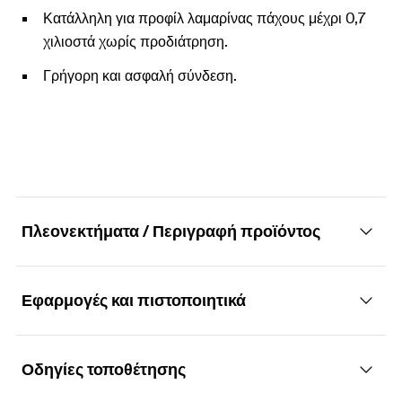
Κατάλληλη για προφίλ λαμαρίνας πάχους μέχρι 0,7
χιλιοστά χωρίς προδιάτρηση.
Γρήγορη και ασφαλή σύνδεση.
Πλεονεκτήματα / Περιγραφή προϊόντος
Εφαρμογές και πιστοποιητικά
Αιχμηρή βίδα γυψοσανίδας με λεπτό
σπείρωμα και φρεζάτο κεφάλι με υποδοχή
σταυρός PH
Οδηγίες τοποθέτησης
Εφαρμογές