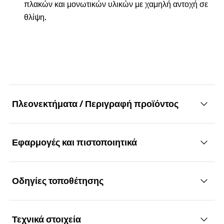
πλακών και μονωτικών υλικών με χαμηλή αντοχή σε
θλίψη.
Πλεονεκτήματα / Περιγραφή προϊόντος
Εφαρμογές και πιστοποιητικά
Πρόσθετος δίσκος μόνωσης DT για συνδυασμό
με αγκύριο μόνωσης TermoZ ή TermoFix
Οδηγίες τοποθέτησης
Εφαρμογές
Πλεονεκτήματα
Τεχνικά στοιχεία
Χρησιμοποιείται σε συνδυασμό με τα αγκύρια
Πρόσθετοι δίσκοι μόνωσης σε διάφορες διαμέτρους