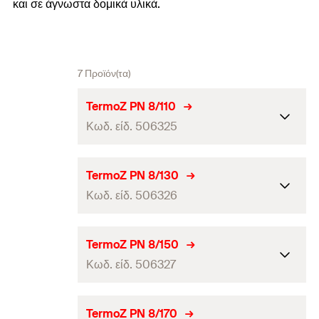
και σε άγνωστα δομικά υλικά.
7 Προϊόν(τα)
TermoZ PN 8/110
Κωδ. είδ. 506325
Πιστοποίηση ETA
TermoZ PN 8/130
Κωδ. είδ. 506326
Διάμετρος τρύπας
(
)
8
d
0
Μήκος αγκυρίου
(
)
110
l
Πιστοποίηση ETA
TermoZ PN 8/150
Ονομαστικό βάθος αγκύρωσης
Κωδ. είδ. 506327
35
Διάμετρος τρύπας
(
)
8
d
(
)
0
h
ef
Μήκος αγκυρίου
(
)
130
l
Μέγ. πάχος στοιχείου που
Πιστοποίηση ETA
TermoZ PN 8/170
70