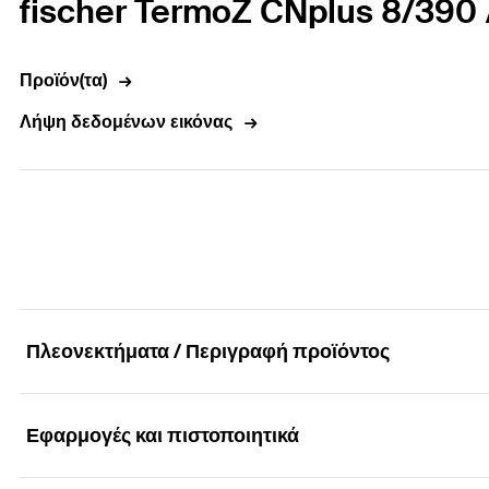
fischer TermoZ CNplus 8/39
Προϊόν(τα)
Λήψη δεδομένων εικόνας
Πλεονεκτήματα / Περιγραφή προϊόντος
Εφαρμογές και πιστοποιητικά
Εύχρηστο καρφωτό και βιδωτό αγκύριο μόνωσης