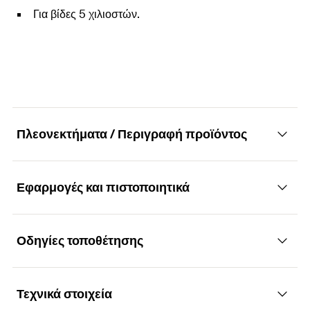
Για βίδες 5 χιλιοστών.
Πλεονεκτήματα / Περιγραφή προϊόντος
Εφαρμογές και πιστοποιητικά
Δίσκοι αγκυρίων μόνωσης για βίδες διαμέτρου
5 χιλιοστών
Οδηγίες τοποθέτησης
Εφαρμογές
Πλεονεκτήματα
Τεχνικά στοιχεία
Γαλβανισμένοι μεταλλικοί δίσκοι για στερέωση
Επίπεδος μεταλλικός δίσκος για εφαρμογή λεπτών
Λειτουργικότητα